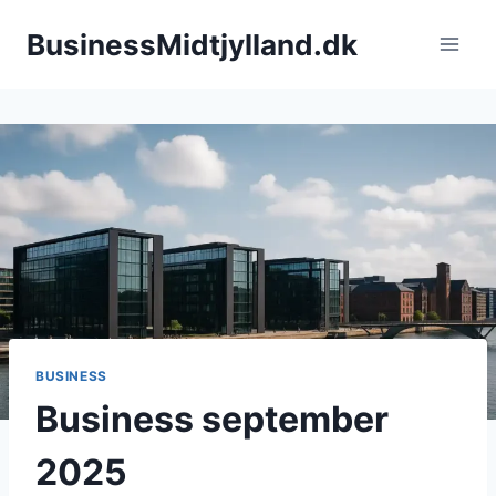
Fortsæt
BusinessMidtjylland.dk
til
indhold
BUSINESS
Business september
2025